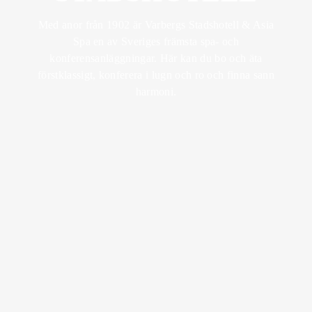
RETREAT
MEDLEMSKAP
BRUNCH
KICK OFF &
Med anor från 1902 är Varbergs Stadshotell & Asia
KÖP
EVENT
Spa en av Sveriges främsta spa- och
PRESENTKORT
UNDERHÅLLNING
SPA MED BARN
MIDDAG
konferensanläggningar. Här kan du bo och äta
BRÖLLOP
förstklassigt, konferera i lugn och ro och finna sann
LOTUS MEMBER
SOMMAR I
harmoni.
BOKA SPA
BISTROMENY
VARBERG
FEST
AFTER WORK
KÖP
LOKALER
PRESENTKORT
VIN & DRYCK
AKTIVITETER
EVENEMANGSKALENDER
SKICKA EN
FÖRFRÅGAN
BOKA BORD
PAKETMENYER