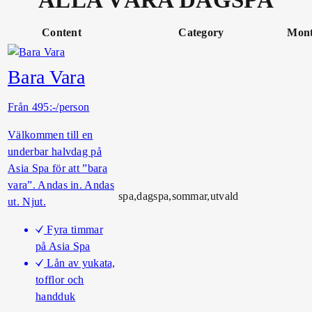
ALLA VÅRA DAGSPA
k
o
Content
Category
Mon
s
t
l
Bara Vara
y
x
Från 495:-/person
Välkommen till en
underbar halvdag på
Asia Spa för att ”bara
vara”. Andas in. Andas
spa,dagspa,sommar,utvald
ut. Njut.
Fyra timmar
på Asia Spa
Lån av yukata,
tofflor och
handduk