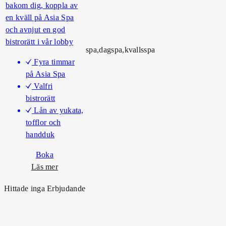
g
bakom dig, koppla av
s
en kväll på Asia Spa
f
och avnjut en god
r
bistrorätt i vår lobby
spa,dagspa,kvallsspa
i
Fyra timmar
d
på Asia Spa
Valfri
bistrorätt
Lån av yukata,
tofflor och
handduk
Boka
o
Läs mer
m
Hittade inga Erbjudande
V
a
r