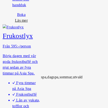
handduk
Boka
o
Läs mer
m
S
Frukostlyx
o
m
Från 595:-/person
m
a
Börja dagen med vår
r
goda frukostbuffé och
k
njut sedan av fyra
v
timmar på Asia Spa.
spa,dagspa,sommar,utvald
ä
Fyra timmar
l
på Asia Spa
l
Frukostbuffé
Lån av yukata,
tofflor och