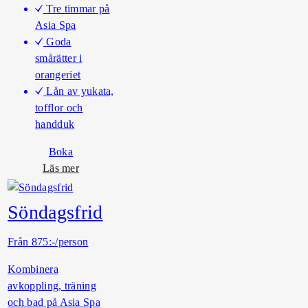
Tre timmar på
Asia Spa
Goda
smårätter i
orangeriet
Lån av yukata,
tofflor och
handduk
Boka
o
Läs mer
m
S
Söndagsfrid
e
n
Från 875:-/person
k
v
Kombinera
ä
avkoppling, träning
l
och bad på Asia Spa