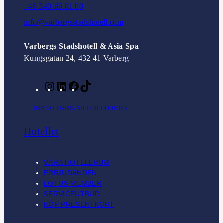
+46 340-69 01 00
info@varbergsstadshotell.com
Varbergs Stadshotell & Asia Spa
Kungsgatan 24, 432 41 Varberg
I
L
F
T
n
i
a
i
INSTÄLLNINGAR FÖR COOKIES
s
n
c
k
t
k
e
T
Hotellet
a
e
b
o
g
d
o
k
r
I
o
VÅRA HOTELLRUM
a
n
k
ERBJUDANDEN
m
LOTUS MEMBER
SERVICEUTBUD
KÖP PRESENTKORT