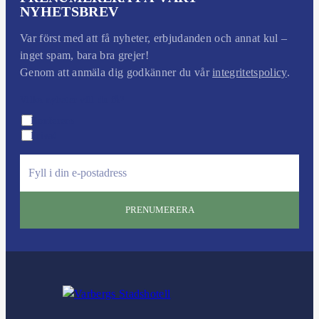
NYHETSBREV
Var först med att få nyheter, erbjudanden och annat kul –
inget spam, bara bra grejer!
Genom att anmäla dig godkänner du vår
integritetspolicy
.
Vilka nyheter vill du få?
Konferens
Privat
e
m
a
i
l
: