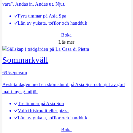
vara”. Andas in. Andas ut. Njut.
s
t
Fyra timmar på Asia Spa
l
Lån av yukata, tofflor och handduk
y
x
Boka
o
Läs mer
m
B
Sommarkväll
a
r
695:-/person
a
Avsluta dagen med en skön stund på Asia Spa och njut av god
V
mat i mysig miljö.
a
r
Tre timmar på Asia Spa
a
Valfri bistrorätt eller pizza
Lån av yukata, tofflor och handduk
Boka