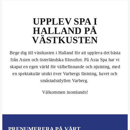
d
a
g
UPPLEV SPA I
s
HALLAND PÅ
k
v
VÄSTKUSTEN
ä
l
Bege dig till västkusten i Halland för att uppleva det bästa
l
från Asien och österländska filosofier. På Asia Spa har vi
skapat en egen värld för välbefinnande och njutning, med
en spektakulär utsikt över Varbergs fästning, havet och
småstadsidyllen Varberg.
Välkommen inomlands!
PRENUMERERA PÅ VÅRT