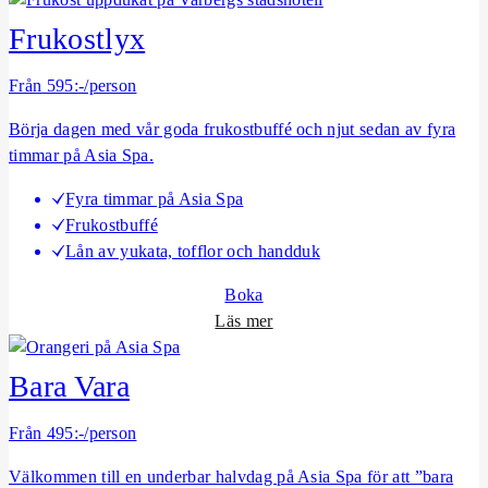
S
Frukostlyx
o
m
Från 595:-/person
m
Börja dagen med vår goda frukostbuffé och njut sedan av fyra
a
timmar på Asia Spa.
r
k
Fyra timmar på Asia Spa
v
Frukostbuffé
ä
Lån av yukata, tofflor och handduk
l
l
Boka
o
Läs mer
m
F
Bara Vara
r
u
Från 495:-/person
k
Välkommen till en underbar halvdag på Asia Spa för att ”bara
o