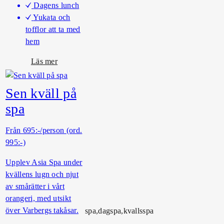
Dagens lunch
Yukata och
tofflor att ta med
hem
o
Läs mer
m
F
Sen kväll på
å
spa
n
g
Från 695:-/person (ord.
a
995:-)
D
a
Upplev Asia Spa under
g
kvällens lugn och njut
e
av smårätter i vårt
n
orangeri, med utsikt
över Varbergs takåsar.
spa,dagspa,kvallsspa