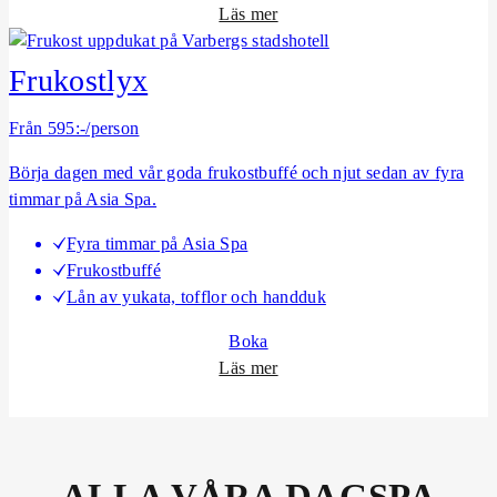
o
Läs mer
m
S
Frukostlyx
o
m
Från 595:-/person
m
Börja dagen med vår goda frukostbuffé och njut sedan av fyra
a
timmar på Asia Spa.
r
k
Fyra timmar på Asia Spa
v
Frukostbuffé
ä
Lån av yukata, tofflor och handduk
l
l
Boka
o
Läs mer
m
F
r
u