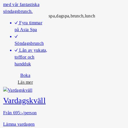
l
med vår fantastiska
p
söndagsbrunch.
spa,dagspa,brunch,lunch
å
Fyra timmar
s
på Asia Spa
p
a
Söndagsbrunch
Lån av yukata,
tofflor och
handduk
Boka
o
Läs mer
m
S
Vardagskväll
ö
n
Från 695:-/person
d
a
Lämna vardagen