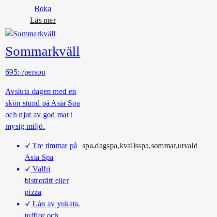
Boka
o
Läs mer
m
B
Sommarkväll
a
r
695:-/person
a
V
Avsluta dagen med en
a
skön stund på Asia Spa
r
och njut av god mat i
a
mysig miljö.
Tre timmar på
spa,dagspa,kvallsspa,sommar,utvald
Asia Spa
Valfri
bistrorätt eller
pizza
Lån av yukata,
tofflor och