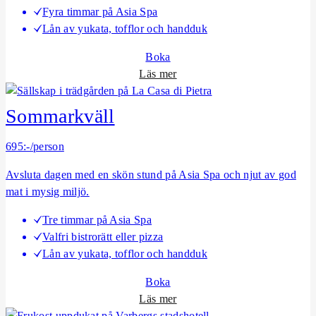
Fyra timmar på Asia Spa
Lån av yukata, tofflor och handduk
Boka
o
Läs mer
m
B
Sommarkväll
a
r
695:-/person
a
Avsluta dagen med en skön stund på Asia Spa och njut av god
V
mat i mysig miljö.
a
r
Tre timmar på Asia Spa
a
Valfri bistrorätt eller pizza
Lån av yukata, tofflor och handduk
Boka
o
Läs mer
m