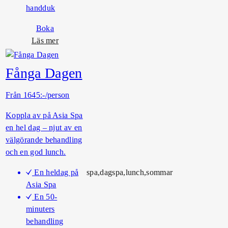
handduk
Boka
o
Läs mer
m
F
Fånga Dagen
r
u
Från 1645:-/person
k
o
Koppla av på Asia Spa
s
en hel dag – njut av en
t
välgörande behandling
l
och en god lunch.
y
En heldag på
spa,dagspa,lunch,sommar
x
Asia Spa
En 50-
minuters
behandling