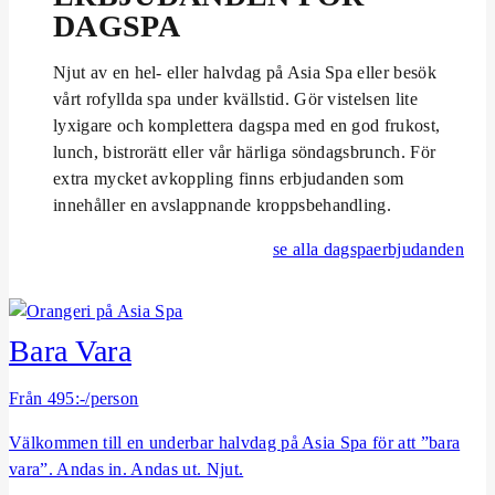
RETREAT
DAGSPA
MEDLEMSKAP
BRUNCH
KICK OFF &
KÖP
EVENT
Njut av en hel- eller halvdag på Asia Spa eller besök
PRESENTKORT
UNDERHÅLLNING
SPA MED BARN
MIDDAG
vårt rofyllda spa under kvällstid. Gör vistelsen lite
BRÖLLOP
lyxigare och komplettera dagspa med en god frukost,
LOTUS MEMBER
SOMMAR I
BOKA SPA
lunch, bistrorätt eller vår härliga söndagsbrunch. För
BISTROMENY
VARBERG
extra mycket avkoppling finns erbjudanden som
FEST
innehåller en avslappnande kroppsbehandling.
AFTER WORK
KÖP
LOKALER
se alla dagspaerbjudanden
PRESENTKORT
VIN & DRYCK
AKTIVITETER
EVENEMANGSKALENDER
Bara Vara
SKICKA EN
FÖRFRÅGAN
Från 495:-/person
BOKA BORD
Välkommen till en underbar halvdag på Asia Spa för att ”bara
PAKETMENYER
vara”. Andas in. Andas ut. Njut.