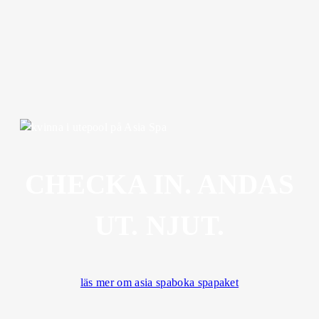
CHECKA IN. ANDAS
UT. NJUT.
läs mer om asia spa
boka spapaket