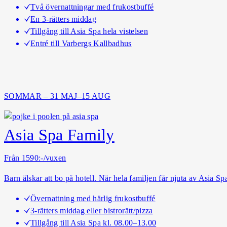
Två övernattningar med frukostbuffé
En 3-rätters middag
Tillgång till Asia Spa hela vistelsen
Entré till Varbergs Kallbadhus
SOMMAR – 31 MAJ–15 AUG
Asia Spa Family
Från 1590:-/vuxen
Barn älskar att bo på hotell. När hela familjen får njuta av Asia Spa
Övernattning med härlig frukostbuffé
3-rätters middag eller bistrorätt/pizza
Tillgång till Asia Spa kl. 08.00–13.00