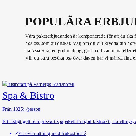
POPULÄRA
ERBJU
Våra paketerbjudanden är komponerade för att du ska få 
hos oss som du önskar. Välj om du vill krydda din hot
på Asia Spa, en god middag, golf med vännerna eller 
Vill du bara besöka oss över dagen har vi många fina 
Spa & Bistro
Från 1325:-/person
Ett riktigt gott och prisvärt spapaket! En god bistrorätt, hotellmys
En övernattning med frukostbuffé