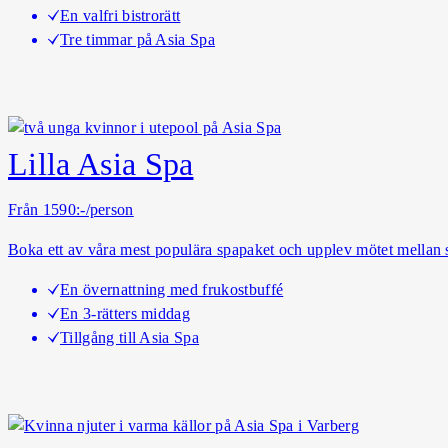
En valfri bistrorätt
Tre timmar på Asia Spa
Lilla Asia Spa
Från 1590:-/person
Boka ett av våra mest populära spapaket och upplev mötet mellan s
En övernattning med frukostbuffé
En 3-rätters middag
Tillgång till Asia Spa