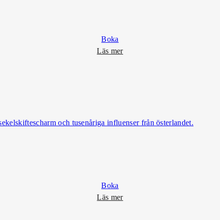
Boka
o
Läs mer
m
S
p
a
&
B
ekelskiftescharm och tusenåriga influenser från österlandet.
i
s
t
r
o
Boka
o
Läs mer
m