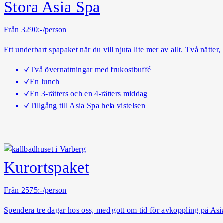
Stora Asia Spa
Från 3290:-/person
Ett underbart spapaket när du vill njuta lite mer av allt. Två nätt
Två övernattningar med frukostbuffé
En lunch
En 3-rätters och en 4-rätters middag
Tillgång till Asia Spa hela vistelsen
Kurortspaket
Från 2575:-/person
Spendera tre dagar hos oss, med gott om tid för avkoppling på As