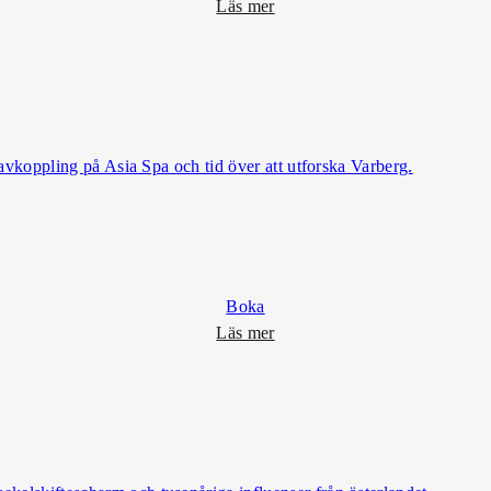
o
Läs mer
m
F
r
u
k
o
, avkoppling på Asia Spa och tid över att utforska Varberg.
s
t
l
y
x
Boka
o
Läs mer
m
S
p
a
&
B