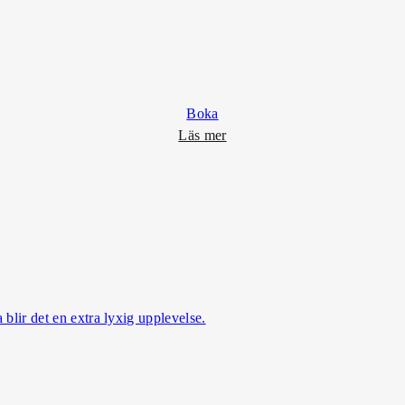
s
i
a
S
p
Boka
a
o
Läs mer
m
K
u
r
o
r
t
s
 blir det en extra lyxig upplevelse.
p
a
k
e