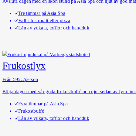
Avsluta dagen med en skön stund på Asia Spa och njut av god mat 
Tre timmar på Asia Spa
Valfri bistrorätt eller pizza
Lån av yukata, tofflor och handduk
Frukostlyx
Från 595:-/person
Börja dagen med vår goda frukostbuffé och njut sedan av fyra tim
Fyra timmar på Asia Spa
Frukostbuffé
Lån av yukata, tofflor och handduk