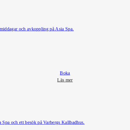
L
i
l
l
a
er, middagar och avkoppling på Asia Spa.
A
s
i
a
S
p
Boka
a
o
Läs mer
m
S
t
o
r
a
ia Spa och ett besök på Varbergs Kallbadhus.
A